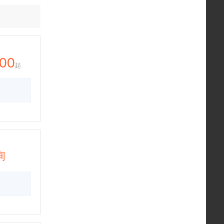
00
起
询