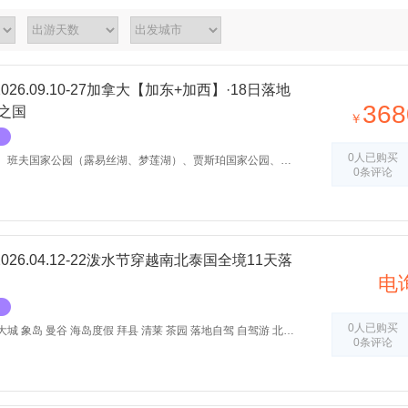
6.09.10-27加拿大【加东+加西】·18日落地
368
之国
￥
0人已购买
温哥华、西雅图（美国）、班夫国家公园（露易丝湖、梦莲湖）、贾斯珀国家公园、卡尔加里、多伦多、金斯顿、蒙特利尔、魁北克、渥太华、亨茨维尔、尼亚加拉湖边小镇、加拿大、落地自驾、北京行天下、自驾游
0条评论
26.04.12-22泼水节穿越南北泰国全境11天落
电
0人已购买
泰国 泼水节 清迈 素可泰 大城 象岛 曼谷 海岛度假 拜县 清莱 茶园 落地自驾 自驾游 北京行天下
0条评论