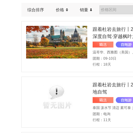
综合排序
价格
销量
跟着杜岩去旅行丨202
深度自驾·穿越枫叶
团期：09-10日
行程：18天
跟着杜岩去旅行丨20
地自驾
团期：电询
行程：11天