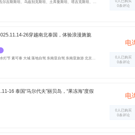
0人已购买
新疆伊犁、哈萨克斯坦、吉尔吉斯斯坦、乌兹别克斯坦、土库曼斯坦、塔吉克斯坦、自驾、中亚五国、北京行天下、自驾游
0条评论
25.11.14-26穿越南北泰国，体验浪漫旖旎
电
0人已购买
泰国 清迈 清莱 曼谷 象岛 水灯节 素可泰 大城 落地自驾 东南亚自驾 东南亚旅游 北京行天下
0条评论
1.11-16 泰国“马尔代夫”丽贝岛，“果冻海”度假
电
0人已购买
0条评论