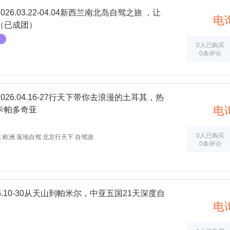
6.03.22-04.04新西兰南北岛自驾之旅 ，让
电
（已成团）
0人已购买
0条评论
26.04.16-27行天下带你去浪漫的土耳其，热
电
卡帕多奇亚
0人已购买
 欧洲 落地自驾 北京行天下 自驾游
0条评论
05.10-30从天山到帕米尔，中亚五国21天深度自
电