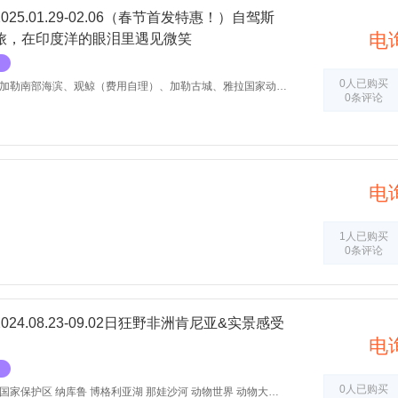
5.01.29-02.06（春节首发特惠！）自驾斯
电
旅，在印度洋的眼泪里遇见微笑
0人已购买
、观鲸（费用自理）、加勒古城、雅拉国家动物园、红茶之乡努瓦纳伊利亚、康提、狮子岩、大象孤儿院、落地自驾、自驾游、北京行天下
0条评论
电
1人已购买
0条评论
4.08.23-09.02日狂野非洲肯尼亚&实景感受
电
0人已购买
区 纳库鲁 博格利亚湖 那娃沙河 动物世界 动物大迁徙 自驾游 落地自驾 租车 越野 穿越 北京行天下