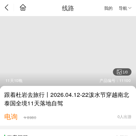
线路
我的
导航
1
/
0
11天10晚
产品编号：11100
跟着杜岩去旅行丨2026.04.12-22泼水节穿越南北
泰国全境11天落地自驾
电询
0人出游
￥8980