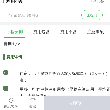
游客问答
0条问答
本产品暂无问答内容！
去提问
行程安排
费用包含
费用不含
注意事项
费用包含
费用详情
住宿：五/四星或同等酒店双人标或单间（2人一间
1
准；
用餐：行程中标注的用餐（早餐在酒店用；平均正餐
2
人，含简单酒水）；
立即预订
景点：行程所列首到景点门票费；
3
电话客服
收藏